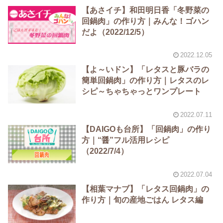
【あさイチ】和田明日香「冬野菜の
回鍋肉」の作り方｜みんな！ゴハン
だよ（2022/12/5）
2022.12.05
【よ～いドン】「レタスと豚バラの
簡単回鍋肉」の作り方｜レタスのレ
シピ～ちゃちゃっとワンプレート
2022.07.11
【DAIGOも台所】「回鍋肉」の作り
方｜“醤”フル活用レシピ
（2022/7/4）
2022.07.04
【相葉マナブ】「レタス回鍋肉」の
作り方｜旬の産地ごはん レタス編