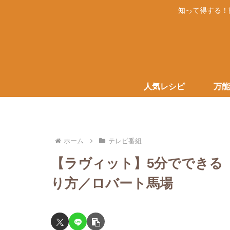
知って得する！
人気レシピ
万能
ホーム
テレビ番組
【ラヴィット】5分でできる
り方／ロバート馬場