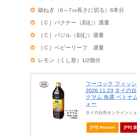
細ねぎ（6～7㎝長さに切る）6本分
［Ｃ］パクチー（刻む）適量
［Ｃ］バジル（刻む）適量
［Ｃ］ベビーリーフ 適量
レモン（くし形）1/2個分
フーコック フィッシュ
2026.11.23 タイの
クマム 魚醤 ベトナ
ォー
タイの台所オンラインショ
[PR] Amazon
[PR]