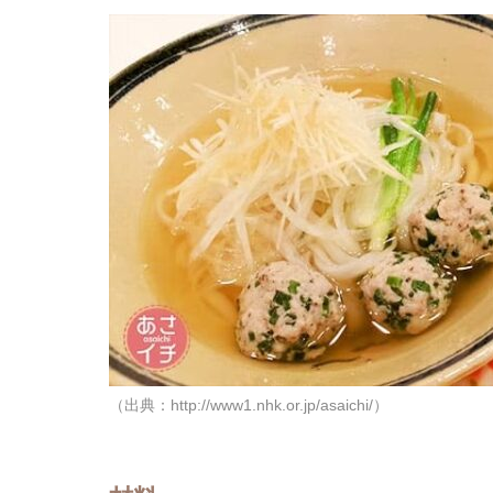
（出典：http://www1.nhk.or.jp/asaichi/）