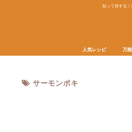
知って得する！
人気レシピ
万能
サーモンポキ