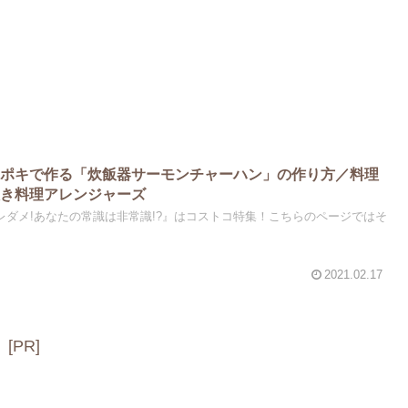
ンポキで作る「炊飯器サーモンチャーハン」の作り方／料理
抜き料理アレンジャーズ
『ソレダメ!あなたの常識は非常識!?』はコストコ特集！こちらのページではそ
2021.02.17
[PR]