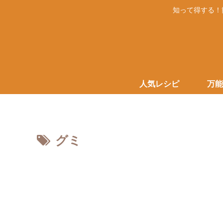
知って得する！
人気レシピ
万能
グミ